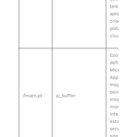
telemetria 
aplicações
criadas na
plataforma 
cloud Azure.
Cookies
definidos pe
Microsoft
Application
Insights, qu
permitem a
.fmam.pt
ai_buffer
Insights
monitorizar 
integridade 
estado do
servidor e d
site.