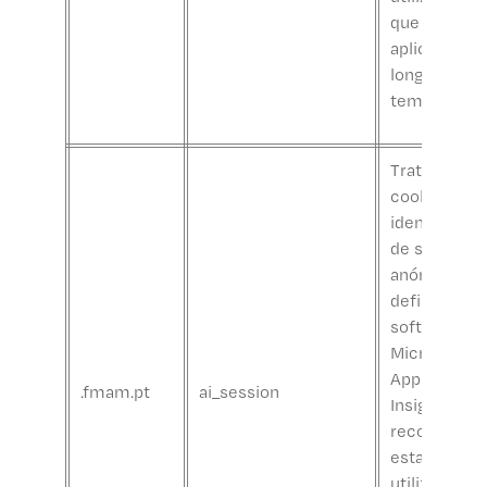
que acedem
aplicação ao
longo do
tempo.
Trata-se de
cookie de
identificaçã
de sessão
anónimo úni
definido pel
software
Microsoft
Application
.fmam.pt
ai_session
Insights par
recolher da
estatísticos
utilização e