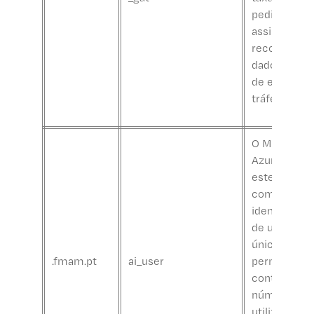
pedidos e
assim limita
recolha de
dados em si
de elevado
tráfego.
O Microsoft
Azure defin
este cookie
como um
identificado
de utilizador
único,
.fmam.pt
ai_user
permitindo
contabilizar
número de
utilizadores