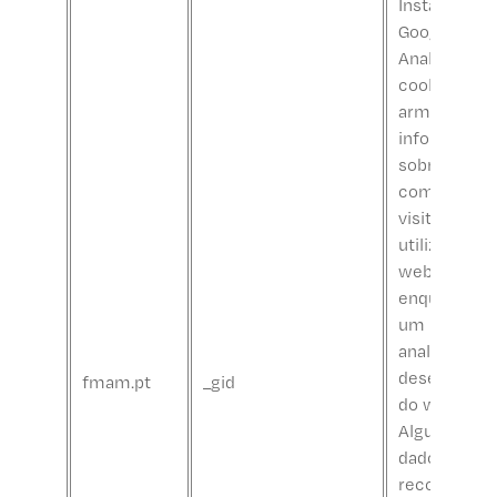
Instalado pe
Google
Analytics, o
cookie _gid
armazena
informaçõe
sobre a for
como os
visitantes
utilizam um
website,
enquanto cr
um relatório
analítico do
desempenh
fmam.pt
_gid
do website.
Alguns dos
dados
recolhidos