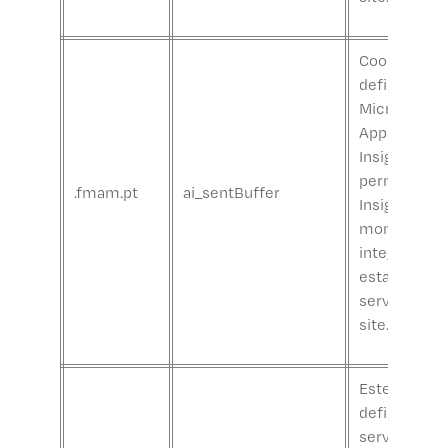
Cookies
definidos pe
Microsoft
Application
Insights, qu
permitem a
.fmam.pt
ai_sentBuffer
Insights
monitorizar 
integridade 
estado do
servidor e d
site.
Este cookie
definido pel
serviço de