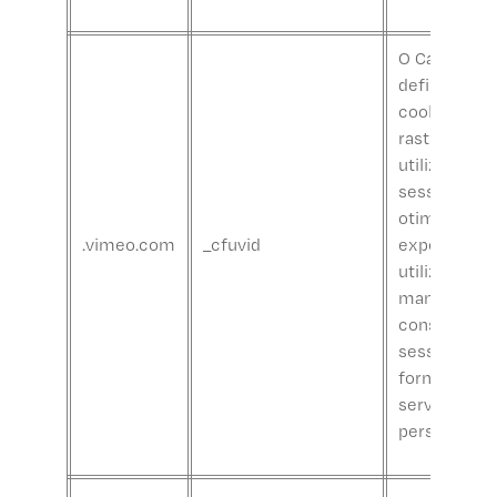
O Calendly
define este
cookie para
rastrear os
utilizadore
sessões par
otimizar a
.vimeo.com
_cfuvid
experiência
utilizador,
mantendo a
consistênci
sessão e
fornecendo
serviços
personalizad