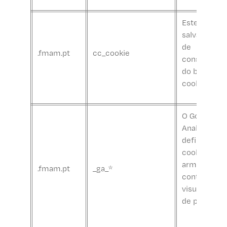
Este cookie
salva as op
de
.fmam.pt
cc_cookie
consentime
do banner d
cookies
O Google
Analytics
define este
cookie para
armazenar 
.fmam.pt
_ga_*
contar as
visualizaçõe
de páginas.