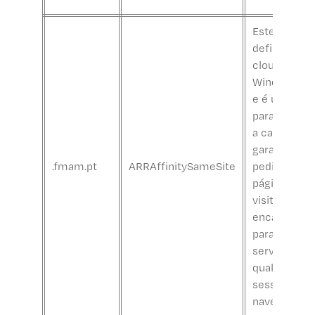
Este cookie
definido pel
cloud do
Windows Az
e é utilizado
para balanc
a carga para
garantir que
.fmam.pt
ARRAffinitySameSite
pedidos da
página do
visitante sã
encaminhad
para o mes
servidor em
qualquer
sessão de
navegação.