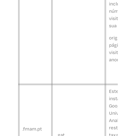
incluem o
número de
visitantes, a
sua
origem e as
páginas que
visitam
anonimamen
Este cookie
instalado pe
Google
Universal
Analytics pa
restringir a
.fmam.pt
_gat
taxa de