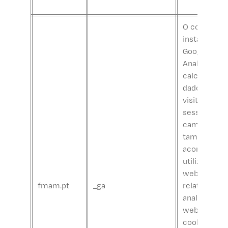
O cookie _ga
instalado pe
Google
Analytics,
calcula os
dados de
visitantes,
sessões e
campanhas 
também
acompanha 
utilização d
website par
fmam.pt
_ga
relatório
analítico do
website. O
cookie