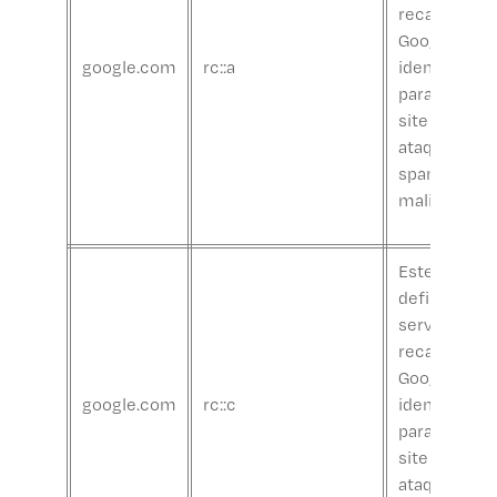
recaptcha d
Google para
google.com
rc::a
identificar 
para protege
site contra
ataques de
spam
maliciosos.
Este cookie
definido pel
serviço
recaptcha d
Google para
google.com
rc::c
identificar 
para protege
site contra
ataques de