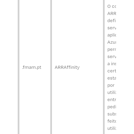
O cookie
ARRAffinity 
definido pel
serviço de
aplicações
Azure e
permite que
serviço esc
a instância
.fmam.pt
ARRAffinity
certa
estabelecid
por um
utilizador pa
entregar
pedidos
subsequent
feitos por e
utilizador.