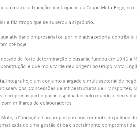
io da matriz e tradição filantrópicas do Grupo Mota-Engil, na 
 e filantropo que se superou a si próprio.
 sua atividade empresarial ou por iniciativa própria, contrib
vam até hoje.
as dotado de forte determinação e ousadia, fundou em 1946 
 Construção, e que mais tarde deu origem ao Grupo Mota-Engil
ota, integra hoje um conjunto alargado e multissetorial de neg
ltisserviços, Concessões de Infraestruturas de Transportes, M
is e empresas participadas espalhadas pelo mundo, o seu volu
as com milhares de colaboradores.
ota, a Fundação é um importante instrumento da política de 
stematizada de uma gestão ética e socialmente comprometida