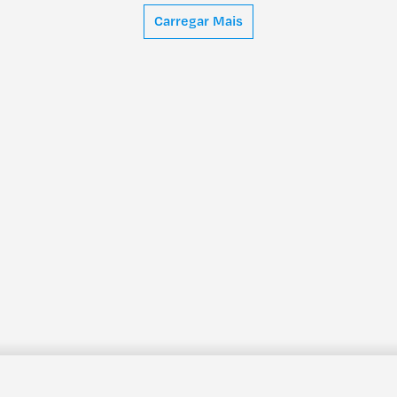
Carregar Mais
Praça do Bom Sucesso, 74-90, piso 1