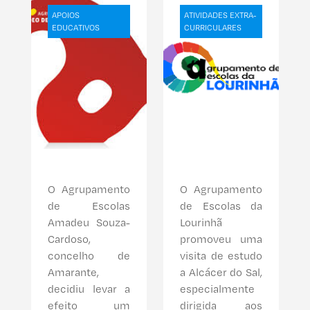
APOIOS
ATIVIDADES EXTRA-
EDUCATIVOS
CURRICULARES
O Agrupamento
O Agrupamento
de Escolas
de Escolas da
Amadeu Souza-
Lourinhã
Cardoso,
promoveu uma
concelho de
visita de estudo
Amarante,
a Alcácer do Sal,
decidiu levar a
especialmente
efeito um
dirigida aos