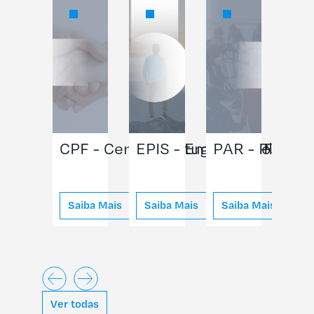
CPF - Centro Português do Funda
EPIS - Empresários pela
PAR - Plataf
E2O
Saiba Mais
Saiba Mais
Saiba Mais
Sa
Ver todas