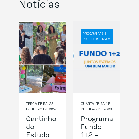
Notícias
PROGRAMAS E
PROJETOS FMAM
TERÇA-FEIRA, 28
QUARTA-FEIRA, 15
DE JULHO DE 2026
DE JULHO DE 2026
Cantinho
Programa
do
Fundo
Estudo
1+2 –